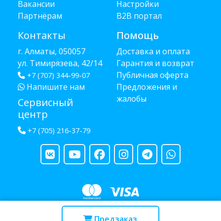
Вакансии
Настройки
Партнёрам
B2B портал
Контакты
Помощь
г. Алматы, 050057
Доставка и оплата
ул. Тимирязева, 42/14
Гарантия и возврат
Публичная оферта
+7 (707) 344-99-07
Напишите нам
Предложения и
жалобы
Сервисный
центр
+7 (705) 216-37-79
Copyright © 2013 - 2026 RUBA - разработано
webula.kz
Предзаказ