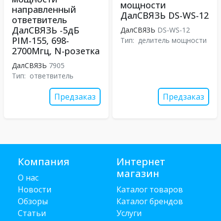
мощности
направленный
ДалСВЯЗЬ DS-WS-12
ответвитель
ДалСВЯЗЬ -5дБ
ДалСВЯЗЬ
DS-WS-12
PIM-155, 698-
Тип:
делитель мощности
2700Мгц, N-розетка
ДалСВЯЗЬ
7905
Тип:
ответвитель
Предзаказ
Предзаказ
Компания
Интернет
магазин
О нас
Новости
Каталог товаров
Обзоры
Каталог брендов
Статьи
Услуги