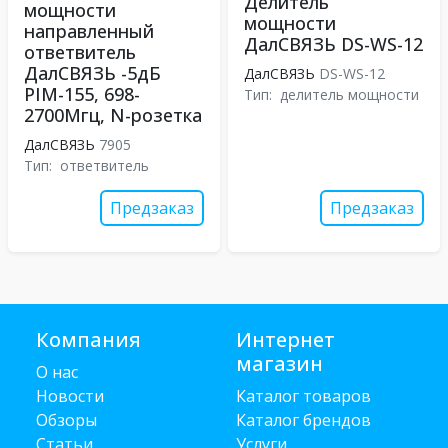
Делитель
мощности
мощности
направленный
ДалСВЯЗЬ DS-WS-12
ответвитель
ДалСВЯЗЬ -5дБ
ДалСВЯЗЬ
DS-WS-12
PIM-155, 698-
Тип:
делитель мощности
2700Мгц, N-розетка
ДалСВЯЗЬ
7905
Тип:
ответвитель
Предзаказ
Предзаказ
Компания
Интернет
магазин
О нас
Новости
Каталог товаров
Обзоры
Каталог брендов
Статьи
Услуги