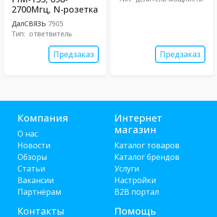
2700Мгц, N-розетка
ДалСВЯЗЬ
7905
Тип:
ответвитель
Предзаказ
Предзаказ
Компания
Интернет
магазин
О нас
Новости
Каталог товаров
Обзоры
Каталог брендов
Статьи
Услуги
Вакансии
Настройки
Партнёрам
B2B портал
Контакты
Помощь