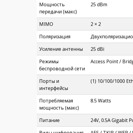
Мощность
25 dBm
передачи (макс)
MIMO
2 × 2
Поляризация
Двухполяризацио
Усиление антенны
25 dBi
Режимы
Access Point / Brid
беспроводной сети
Порты и
(1) 10/100/1000 Et
интерфейсы
Потребляемая
8.5 Watts
мощность (макс)
Питание
24V, 0.5A Gigabit P
Виды шифрования
AES / TKIP / WEP 