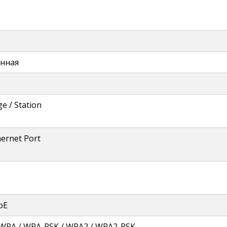
нная
ge / Station
hernet Port
oE
/ WPA / WPA-PSK / WPA2 / WPA2-PSK