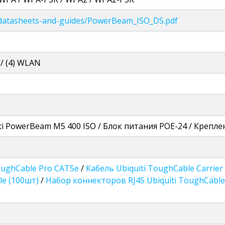
kz/datasheets-and-guides/PowerBeam_ISO_DS.pdf
 / (4) WLAN
ti PowerBeam M5 400 ISO / Блок питания POE-24 / Крепл
oughCable Pro CAT5e
/
Кабель Ubiquiti ToughCable Carrie
le (100шт)
/
Набор коннекторов RJ45 Ubiquiti ToughCable