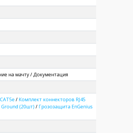
ение на мачту / Документация
r CAT5e
/
Комплект коннекторов RJ45
 Ground (20шт)
/
Грозозащита EnGenius