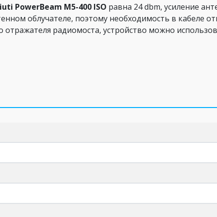
iuti PowerBeam M5-400 ISO
равна 24 dbm, усиление анте
тенном облучателе, поэтому необходимость в кабеле о
 отражателя радиомоста, устройство можно использо