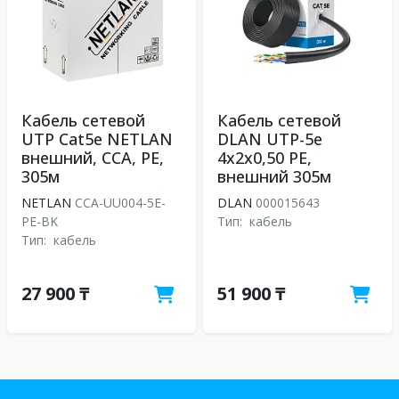
Кабель сетевой
Кабель сетевой
UTP Cat5e NETLAN
DLAN UTP-5e
внешний, СCA, PE,
4x2x0,50 PE,
305м
внешний 305м
NETLAN
CCA-UU004-5E-
DLAN
000015643
PE-BK
Тип:
кабель
Тип:
кабель
27 900 ₸
51 900 ₸