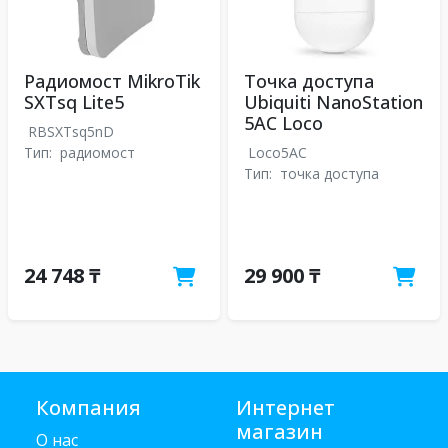
Радиомост MikroTik
Точка доступа
SXTsq Lite5
Ubiquiti NanoStation
5AC Loco
RBSXTsq5nD
Тип:
радиомост
Loco5AC
Тип:
точка доступа
24 748 ₸
29 900 ₸
Компания
Интернет
магазин
О нас