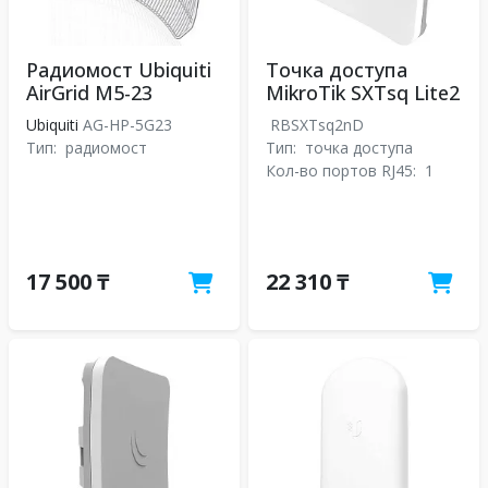
Радиомост Ubiquiti
Точка доступа
AirGrid M5-23
MikroTik SXTsq Lite2
Ubiquiti
AG-HP-5G23
RBSXTsq2nD
Тип:
радиомост
Тип:
точка доступа
Кол-во портов RJ45:
1
17 500 ₸
22 310 ₸