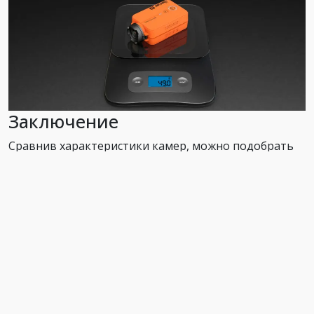
Заключение
Сравнив характеристики камер, можно подобрать
оптимальный вариант для профессиональной
съемки. В экстремальных условиях, когда нужно
действовать быстро и не потерять момент, лучше
использовать DJI Osmo Action. Для фотоохоты,
создания панорамных объектов или качественных
подводных снимков приобретают Garmin Virb 360.
Однако, если необходимо провести съемку с
воздуха, RunCam2 4К - самый оптимальный вариант.
Все представленные модели имеют прочный корпус,