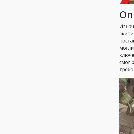
Оп
Изнач
экипи
поста
могли
ключе
смог 
требо