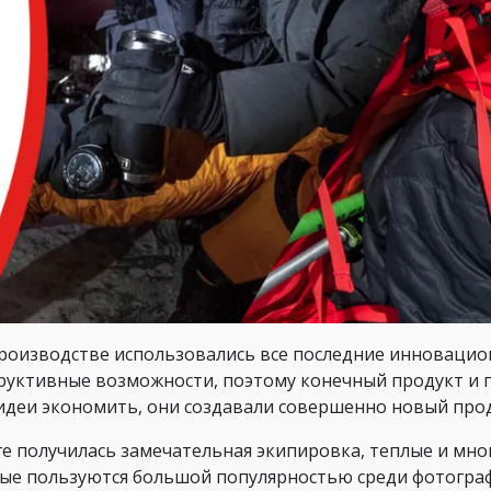
роизводстве использовались все последние инновацио
руктивные возможности, поэтому конечный продукт и п
идеи экономить, они создавали совершенно новый прод
ге получилась замечательная экипировка, теплые и м
ые пользуются большой популярностью среди фотограф