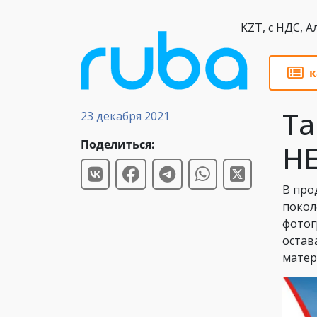
KZT,
к
Новости
Та
23 декабря 2021
Поделиться:
HE
В про
покол
фотог
остав
матер