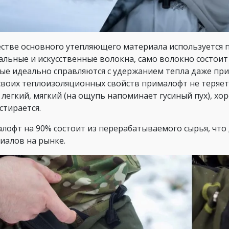
естве основного утепляющего материала используется п
альные и искусственные волокна, само волокно состои
ые идеально справляются с удержанием тепла даже при
своих теплоизоляционных свойств прималофт не теряе
 легкий, мягкий (на ощупь напоминает гусиный пух), хо
стирается.
лофт на 90% состоит из перерабатываемого сырья, что 
иалов на рынке.