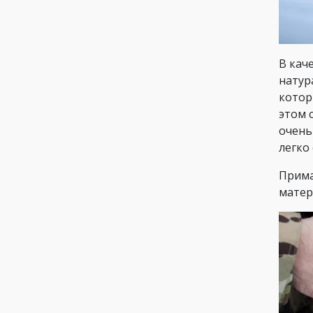
В кач
натур
котор
этом 
очень
легко 
Прима
матер