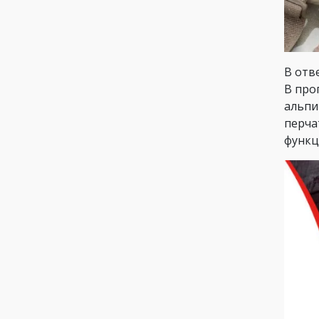
В отв
В про
альпи
перча
функц