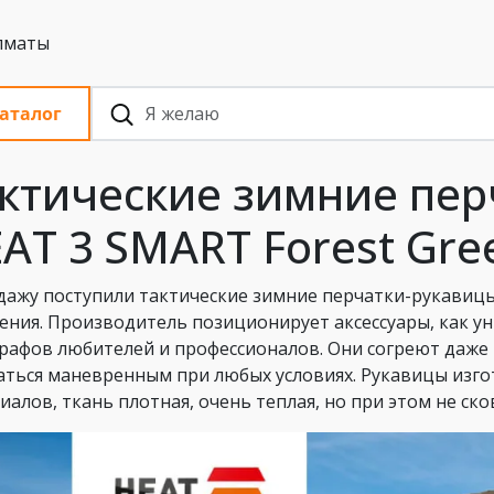
 с НДС, Алматы
аталог
ктические зимние пер
AT 3 SMART Forest Gre
дажу поступили тактические зимние перчатки-рукавицы
ения. Производитель позиционирует аксессуары, как у
рафов любителей и профессионалов. Они согреют даже 
аться маневренным при любых условиях. Рукавицы изг
иалов, ткань плотная, очень теплая, но при этом не ск