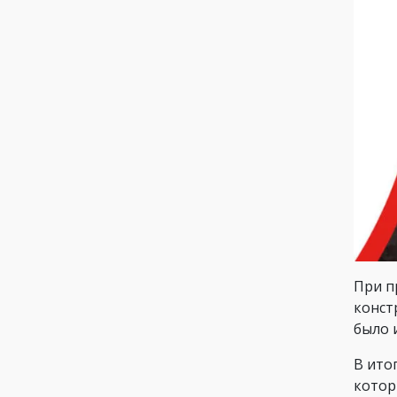
При п
конст
было 
В ито
котор