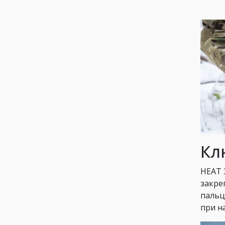
Кл
HEAT 
закре
пальц
при н