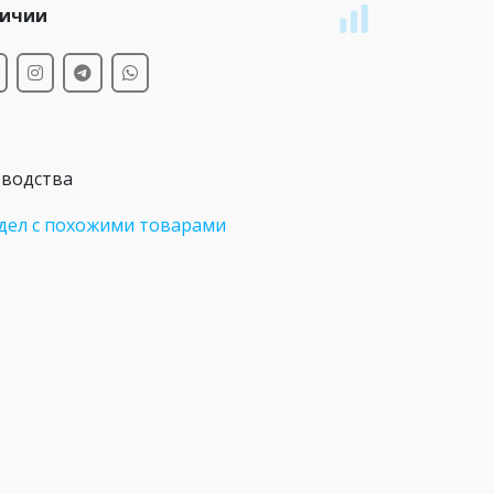
личии
зводства
дел с похожими товарами