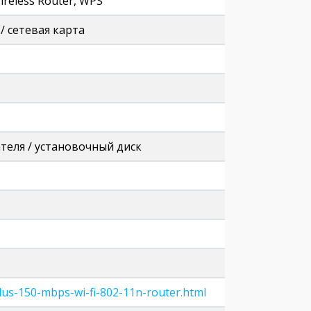
ireless Router, WPS
е / сетевая карта
теля / установочный диск
lus-150-mbps-wi-fi-802-11n-router.html