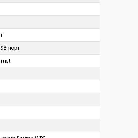
er
USB порт
ernet