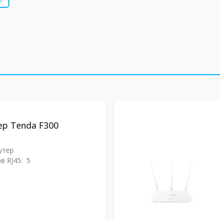
ер Tenda F300
утер
в RJ45:
5