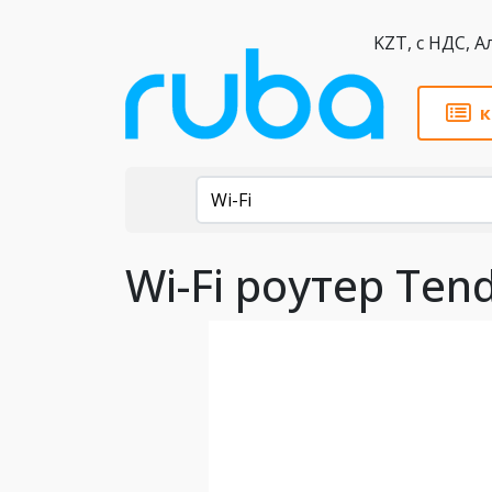
KZT,
к
Каталог
Wi-Fi
Wi-Fi роутер Te