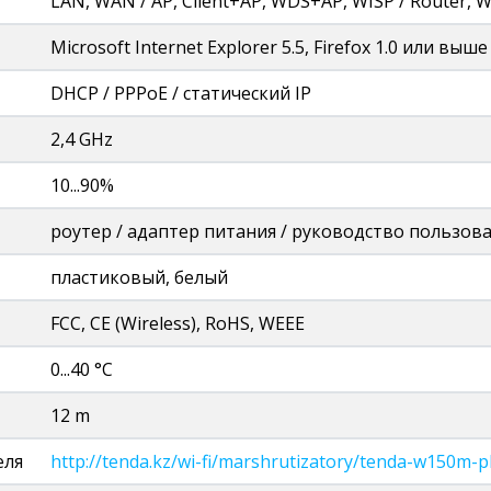
LAN, WAN / AP, Client+AP, WDS+AP, WISP / Router, W
Microsoft Internet Explorer 5.5, Firefox 1.0 или выш
DHCP / PPPoE / статический IP
2,4 GHz
10...90%
роутер / адаптер питания / руководство пользова
пластиковый, белый
FCC, CE (Wireless), RoHS, WEEE
0...40 °C
12 m
еля
http://tenda.kz/wi-fi/marshrutizatory/tenda-w150m-p