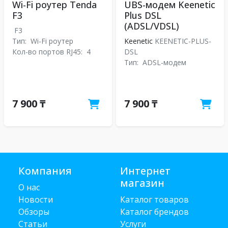
Wi-Fi роутер Tenda
UBS-модем Keenetic
F3
Plus DSL
(ADSL/VDSL)
F3
Тип:
Wi-Fi роутер
Keenetic
KEENETIC-PLUS-
Кол-во портов RJ45:
4
DSL
Тип:
ADSL-модем
7 900 ₸
7 900 ₸
Компания
Интернет
магазин
О нас
Новости
Каталог товаров
Обзоры
Каталог брендов
Статьи
Услуги