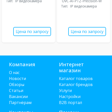
Тип:
IP видеокамера
UVC-AI-PTZ-Precision-W
Тип:
IP видеокамера
Цена по запросу
Цена по запросу
Компания
Интернет
магазин
О нас
Новости
Каталог товаров
Обзоры
Каталог брендов
Статьи
Услуги
Вакансии
Настройки
Партнёрам
B2B портал