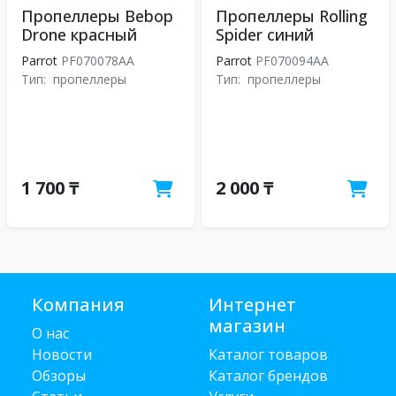
Пропеллеры Bebop
Пропеллеры Rolling
Drone красный
Spider синий
Parrot
PF070078AA
Parrot
PF070094AA
Тип:
пропеллеры
Тип:
пропеллеры
1 700 ₸
2 000 ₸
Компания
Интернет
магазин
О нас
Новости
Каталог товаров
Обзоры
Каталог брендов