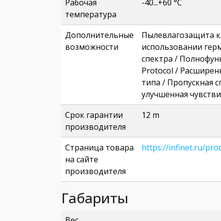
Рабочая
-40...+60 °C
температура
Дополнительные
Пылевлагозащита кл
возможности
использовании гер
спектра / Полнофун
Protocol / Расшире
типа / Пропускная 
улучшенная чувстви
Срок гарантии
12 m
производителя
Страница товара
https://infinet.ru/pr
на сайте
производителя
Габариты
Вес