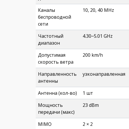
Каналы
10, 20, 40 MHz
беспроводной
сети
Частотный
4.30‒5.01 GHz
диапазон
Допустимая
200 km/h
скорость ветра
Направленность
узконаправленная
антенны
Антенна (кол-во)
1 шт
Мощность
23 dBm
передачи (макс)
MIMO
2 × 2