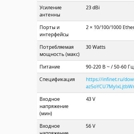
Усиление
23 dBi
антенны
Порты и
2 × 10/100/1000 Ether
интерфейсы
Потребляемая
30 Watts
мощность (макс)
Питание
90-220 В ~ / 50-60 Гц,
Спецификация
https://infinet.ru/d
az5oYCU7MyIxLjtbW
Входное
43 V
напряжение
(мин)
Входное
56 V
напряжение