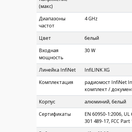
(макс)
Диапазоны
4 GHz
частот
Цвет
белый
Входная
30 W
мощность
Линейка InfiNet
InfiLINK XG
Комплектация
радиомост InfiNet I
комплект / докуме
Корпус
алюминий, белый
Сертификаты
EN 60950-1:2006, UL 6
301 489-17, FCC Part 