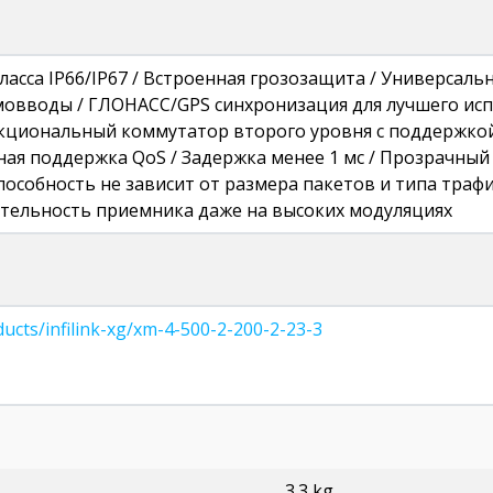
асса IP66/IP67 / Встроенная грозозащита / Универсал
мовводы / ГЛОНАСС/GPS синхронизация для лучшего ис
кциональный коммутатор второго уровня с поддержкой
нная поддержка QoS / Задержка менее 1 мс / Прозрачный
способность не зависит от размера пакетов и типа траф
тельность приемника даже на высоких модуляциях
oducts/infilink-xg/xm-4-500-2-200-2-23-3
3.3 kg