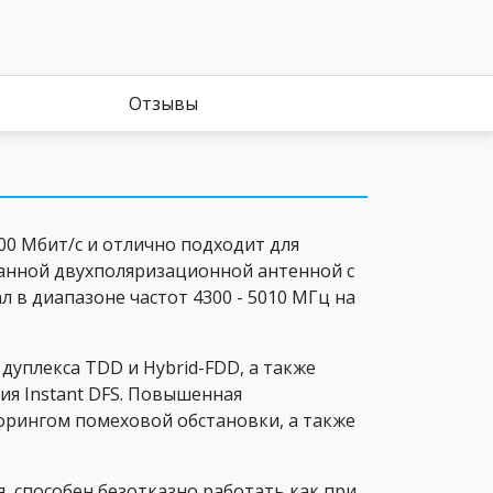
Отзывы
00 Мбит/с и отлично подходит для
ванной двухполяризационной антенной с
 в диапазоне частот 4300 - 5010 МГц на
дуплекса TDD и Hybrid-FDD, а также
я Instant DFS. Повышенная
орингом помеховой обстановки, а также
, способен безотказно работать как при