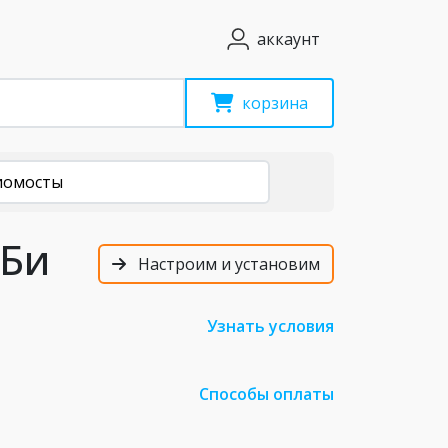
аккаунт
корзина
иомосты
дБи
Настроим и установим
Узнать условия
Способы оплаты