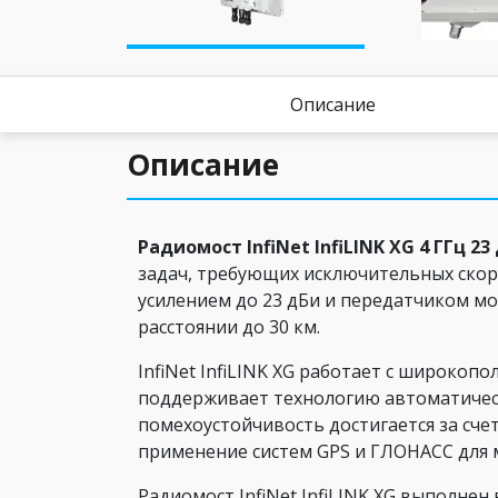
Описание
Описание
Радиомост InfiNet InfiLINK XG 4 ГГц 23
задач, требующих исключительных скор
усилением до 23 дБи и передатчиком мо
расстоянии до 30 км.
InfiNet InfiLINK XG работает с широкоп
поддерживает технологию автоматическ
помехоустойчивость достигается за сч
применение систем GPS и ГЛОНАСС для 
Радиомост InfiNet InfiLINK XG выполне