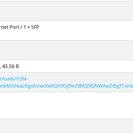
net Port / 1 × SFP
 43..56 В
ownloads/H3N-
mlkMzVwazRgekVwcXw9QHllOjl9e2t8AQ9QNWAwZiBgfTxH