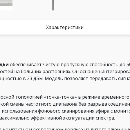
Характеристики
 дБи
обеспечивает чистую пропускную способность до 5
остей на больших расстояниях. Он оснащен интегриро
щностью в 23 дБм. Модель позволяет передавать сигнал
олосной топологией «точка-точка» в режиме временного 
ой смены частотного диапазона без разрыва соединени
ет использования фонового сканирования эфира с монит
максимально эффективной эксплуатации спектра.
н в компактном всепогодном корпусе из литого алюминия