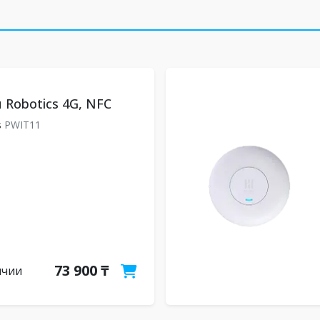
 Robotics 4G, NFC
s
PWIT11
73 900 ₸
ичии