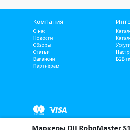
Компания
Инте
О нас
Катал
Новости
Катал
Обзоры
Услуг
Статьи
Настр
Вакансии
B2B п
Партнёрам
Маркеры DJI RoboMaster S1