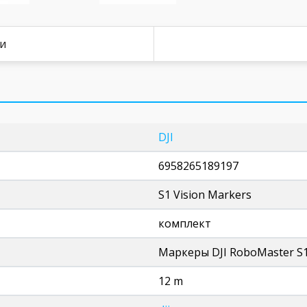
ки
DJI
6958265189197
S1 Vision Markers
комплект
Маркеры DJI RoboMaster S1
12 m