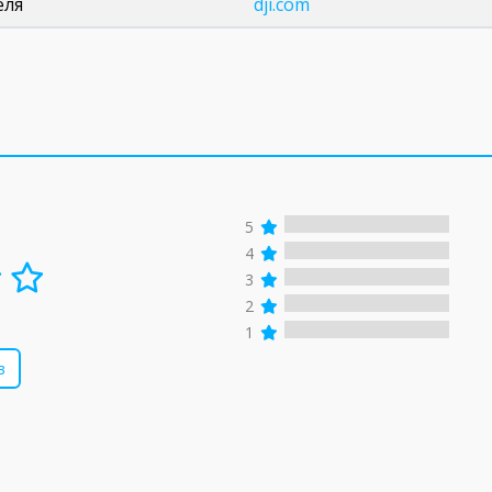
еля
dji.com
5
4
3
2
1
в