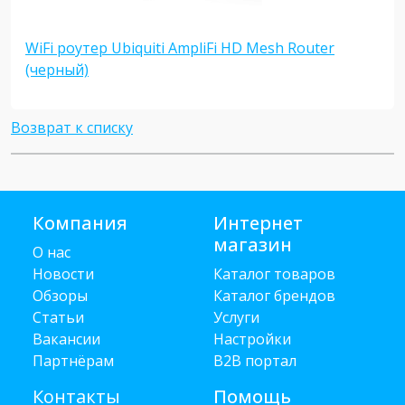
WiFi роутер Ubiquiti AmpliFi HD Mesh Router
(черный)
Возврат к списку
Компания
Интернет
магазин
О нас
Новости
Каталог товаров
Обзоры
Каталог брендов
Статьи
Услуги
Вакансии
Настройки
Партнёрам
B2B портал
Контакты
Помощь