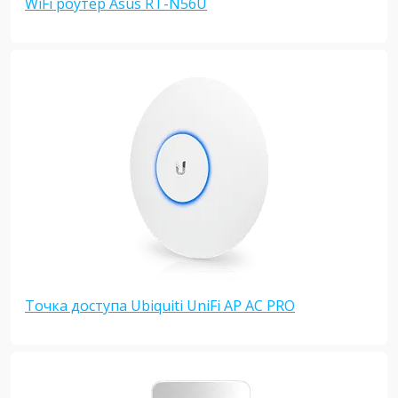
WiFi роутер Asus RT-N56U
Точка доступа Ubiquiti UniFi AP AC PRO