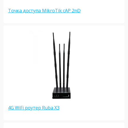
Точка доступа MikroTik cAP 2nD
4G WiFi роутер Ruba X3