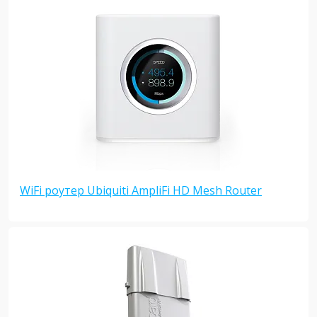
WiFi роутер Ubiquiti AmpliFi HD Mesh Router