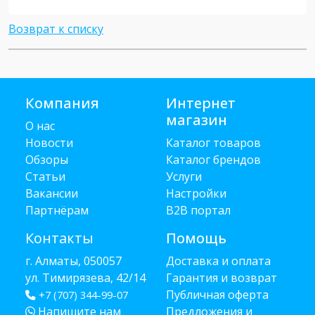
Возврат к списку
Компания
Интернет
магазин
О нас
Новости
Каталог товаров
Обзоры
Каталог брендов
Статьи
Услуги
Вакансии
Настройки
Партнёрам
B2B портал
Контакты
Помощь
г. Алматы, 050057
Доставка и оплата
ул. Тимирязева, 42/14
Гарантия и возврат
Публичная оферта
+7 (707) 344-99-07
Напишите нам
Предложения и