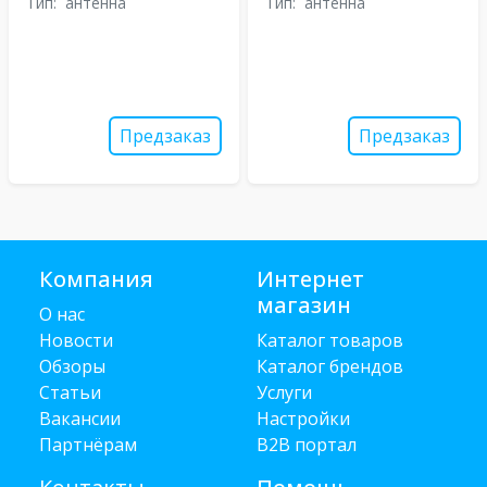
Тип:
антенна
Тип:
антенна
Предзаказ
Предзаказ
Компания
Интернет
магазин
О нас
Новости
Каталог товаров
Обзоры
Каталог брендов
Статьи
Услуги
Вакансии
Настройки
Партнёрам
B2B портал