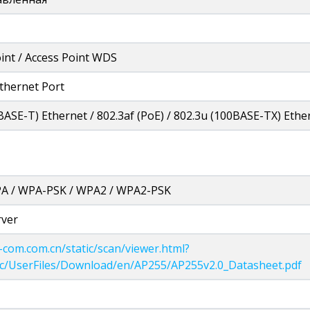
int / Access Point WDS
Ethernet Port
BASE-T) Ethernet / 802.3af (PoE) / 802.3u (100BASE-TX) Ethe
A / WPA-PSK / WPA2 / WPA2-PSK
ver
p-com.com.cn/static/scan/viewer.html?
atic/UserFiles/Download/en/AP255/AP255v2.0_Datasheet.pdf