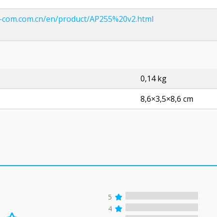
ip-com.com.cn/en/product/AP255%20v2.html
0,14 kg
8,6×3,5×8,6 cm
5
4