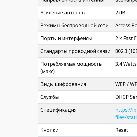
Усиление антенны
2 dBi
Режимы беспроводной сети
Access Po
Порты и интерфейсы
2 × Fast 
Стандарты проводной связи
802.3 (10
Потребляемая мощность
3,4 Watts
(макс)
Виды шифрования
WEP / WP
Службы
DHCP Ser
Спецификация
https://i
file=/st
Кнопки
Reset