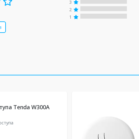
3
2
1
в
тупа Tenda W300A
A
оступа