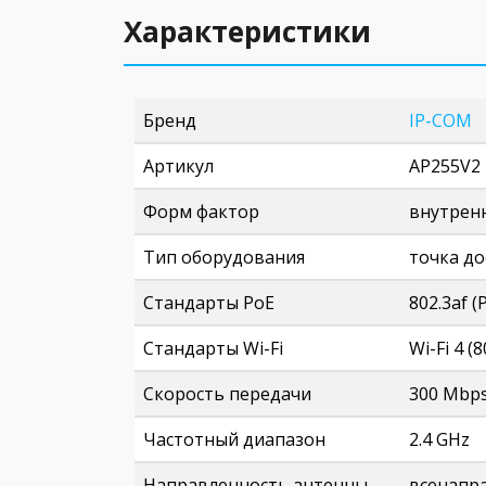
Характеристики
Бренд
IP-COM
Артикул
AP255V2
Форм фактор
внутрен
Тип оборудования
точка до
Стандарты PoE
802.3af (
Стандарты Wi-Fi
Wi-Fi 4 (
Скорость передачи
300 Mbp
Частотный диапазон
2.4 GHz
Направленность антенны
всенапр