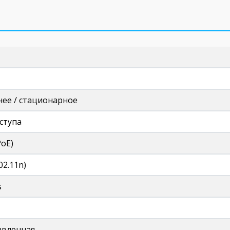
нее / стационарное
ступа
PoE)
802.11n)
s
авленная