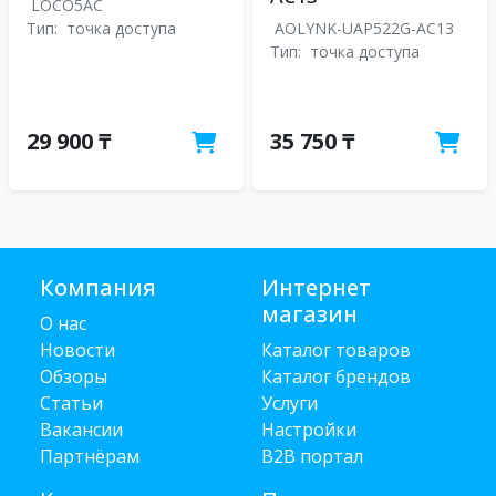
LOCO5AC
Тип:
точка доступа
AOLYNK-UAP522G-AC13
Тип:
точка доступа
29 900 ₸
35 750 ₸
Компания
Интернет
магазин
О нас
Новости
Каталог товаров
Обзоры
Каталог брендов
Статьи
Услуги
Вакансии
Настройки
Партнёрам
B2B портал