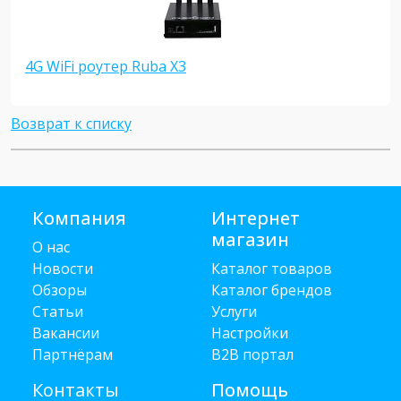
4G WiFi роутер Ruba X3
Возврат к списку
Компания
Интернет
магазин
О нас
Новости
Каталог товаров
Обзоры
Каталог брендов
Статьи
Услуги
Вакансии
Настройки
Партнёрам
B2B портал
Контакты
Помощь