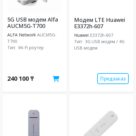
5G USB модем Alfa
Модем LTE Huawei
AUCM5G-T700
E3372h-607
ALFA Network
AUCM5G-
Huawei
E3372h-607
T700
Тип:
3G USB модем / 4G
Тип:
Wi-Fi роутер
USB модем
240 100 ₸
Предзаказ