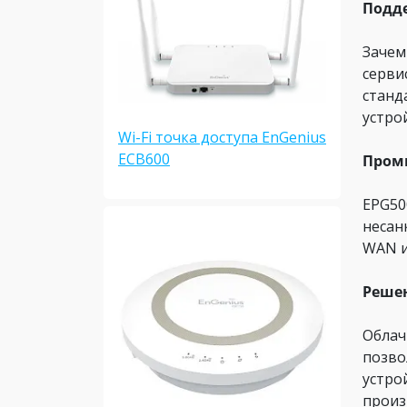
Подде
Зачем
серви
станд
устро
Wi-Fi точка доступа EnGenius
ECB600
Пром
EPG50
несан
WAN и
Решен
Облач
позво
устро
произ