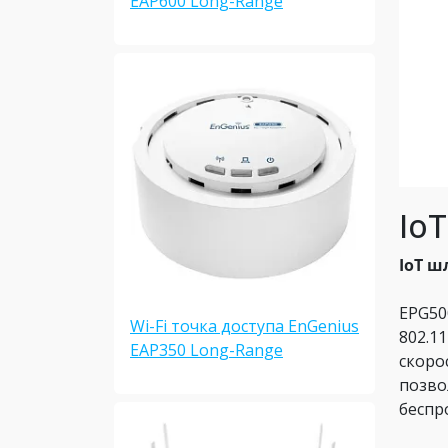
EAP600 Long-Range
Io
IoT ш
EPG50
Wi-Fi точка доступа EnGenius
802.11
EAP350 Long-Range
скоро
позво
беспр