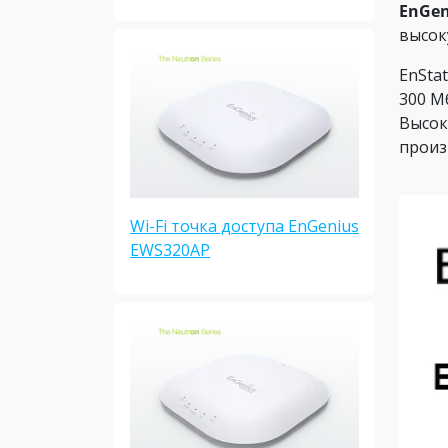
EnGen
высок
EnSta
300 М
Высок
произ
Wi-Fi точка доступа EnGenius
EWS320AP