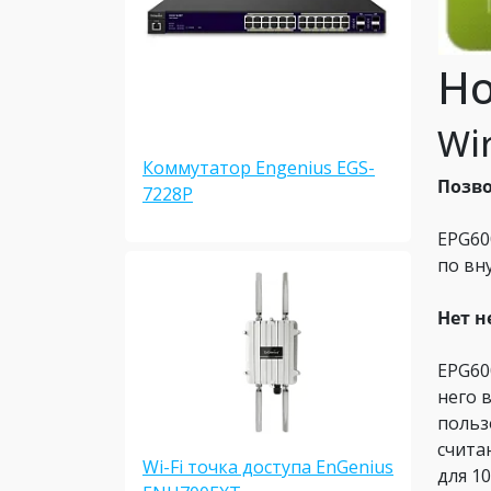
Но
Wi
Коммутатор Engenius EGS-
Позво
7228P
EPG60
по вн
Нет 
EPG60
него 
польз
счита
Wi-Fi точка доступа EnGenius
для 1