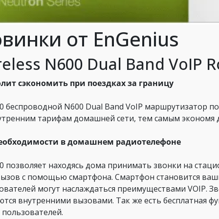
винки от EnGenius
reless N600 Dual Band VoIP R
лит сэкономить при поездках за границу
0 беспроводной N600 Dual Band VoIP маршрутизатор по
утренним тарифам домашней сети, тем самым экономя 
необходимости в домашнем радиотелефоне
0 позволяет находясь дома принимать звонки на стаци
вызов с помощью смартфона. Смартфон становится ваш
ователей могут наслаждаться преимуществами VOIP. З
ются внутренними вызовами. Так же есть бесплатная фун
0 пользователей.