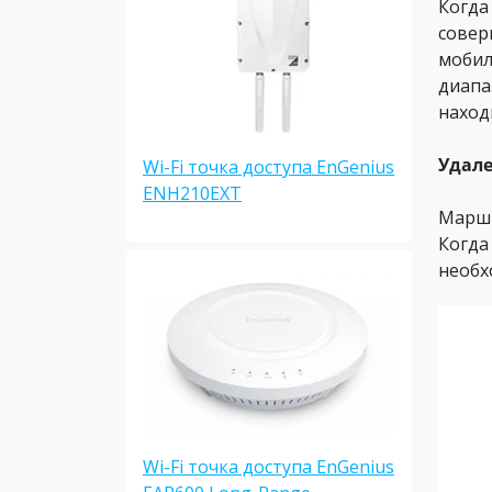
Когда
совер
мобил
диапа
наход
Удале
Wi-Fi точка доступа EnGenius
ENH210EXT
Маршр
Когда
необх
Wi-Fi точка доступа EnGenius