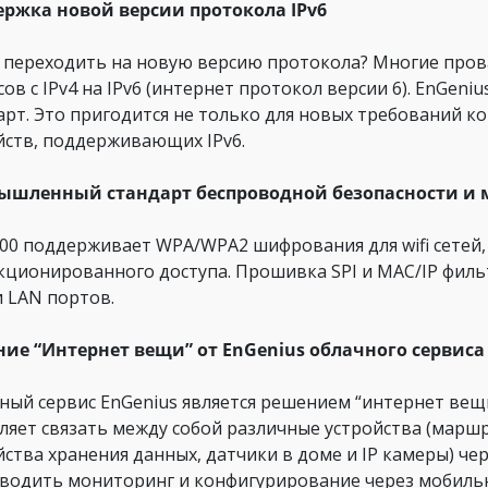
ржка новой версии протокола IPv6
 переходить на новую версию протокола? Многие пров
сов с IPv4 на IPv6 (интернет протокол версии 6). EnGen
арт. Это пригодится не только для новых требований к
йств, поддерживающих IPv6.
ышленный стандарт беспроводной безопасности и 
00 поддерживает WPA/WPA2 шифрования для wifi сетей,
кционированного доступа. Прошивка SPI и MAC/IP филь
 LAN портов.
ие “Интернет вещи” от EnGenius облачного сервиса
ный сервис EnGenius является решением “интернет вещи” 
ляет связать между собой различные устройства (марш
йства хранения данных, датчики в доме и IP камеры) ч
водить мониторинг и конфигурирование через мобильн