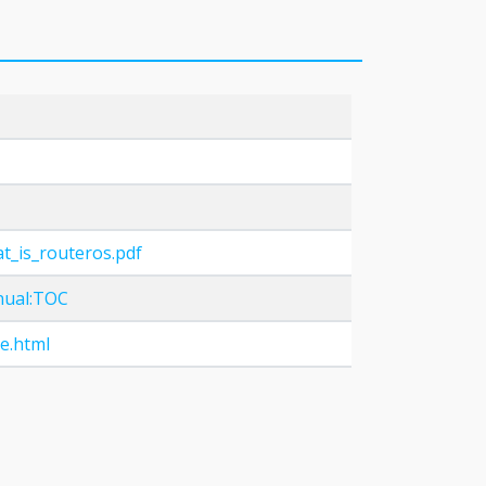
t_is_routeros.pdf
anual:TOC
e.html