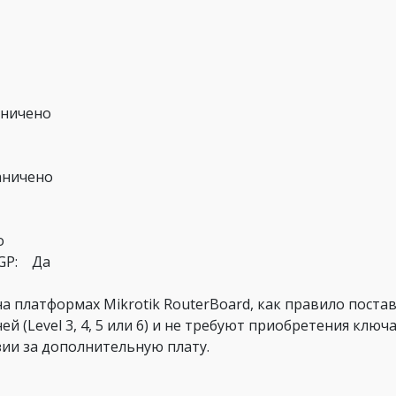
аничено
аничено
о
BGP: Да
 платформах Mikrotik RouterBoard, как правило постав
й (Level 3, 4, 5 или 6) и не требуют приобретения ключ
ии за дополнительную плату.