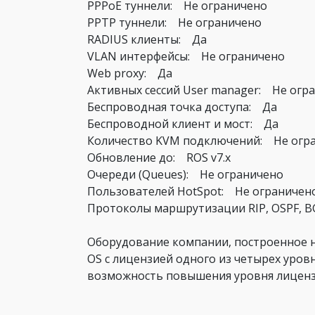
PPPoE туннели: Не ограничено
PPTP туннели: Не ограничено
RADIUS клиенты: Да
VLAN интерфейсы: Не ограничено
Web proxy: Да
Активных сессий User manager: Не огр
Беспроводная точка доступа: Да
Беспроводной клиент и мост: Да
Количество KVM подключений: Не огр
Обновление до: ROS v7.x
Очереди (Queues): Не ограничено
Пользователей HotSpot: Не ограничен
Протоколы маршрутизации RIP, OSPF, 
Оборудование компании, построенное на
OS с лицензией одного из четырех уровне
возможность повышения уровня лиценз