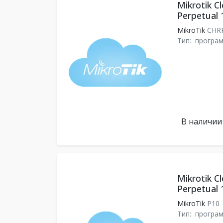
Mikrotik C
Perpetual 
MikroTik
CHR
Тип:
програ
В наличии
Mikrotik C
Perpetual 
MikroTik
P10
Тип:
програ