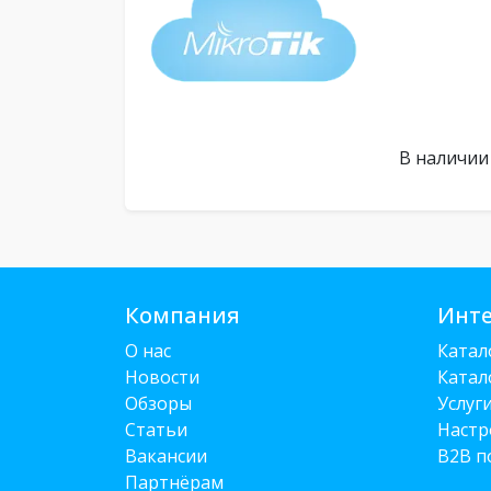
В наличии
Компания
Инте
О нас
Катал
Новости
Катал
Обзоры
Услуг
Статьи
Настр
Вакансии
B2B п
Партнёрам