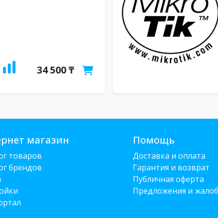
34 500 ₸
рнет магазин
Помощь
ог товаров
Доставка и оплата
ог брендов
Гарантия и возврат
и
Публичная оферта
ойки
Предложения и жало
ортал