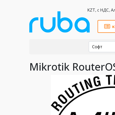
KZT,
к
Каталог
Софт
Mikrotik RouterOS