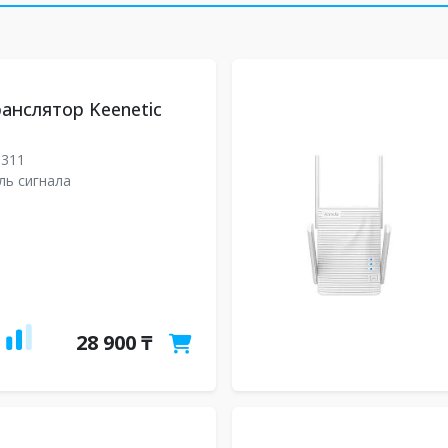
анслятор Keenetic
3311
ль сигнала
28 900 ₸