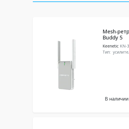
Mesh-ретр
Buddy 5
Keenetic
KN-
Тип:
усилите
В наличии