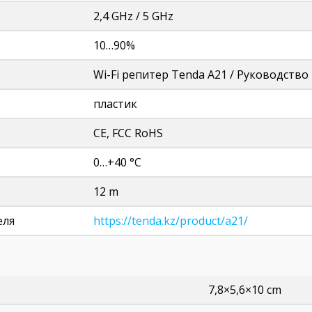
2,4 GHz / 5 GHz
10…90%
Wi-Fi репитер Tenda A21 / Руководство
пластик
CE, FCC RoHS
0…+40 °C
12 m
еля
https://tenda.kz/product/a21/
7,8×5,6×10 cm