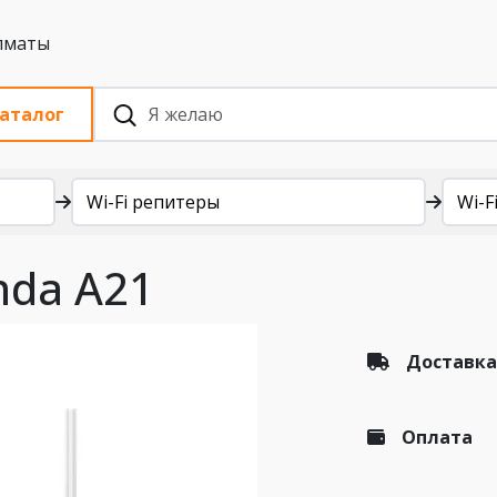
 с НДС, Алматы
аталог
Wi-Fi репитеры
Wi-Fi
nda A21
Доставка
Оплата