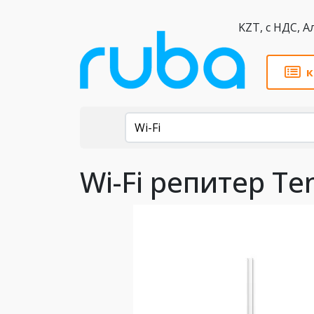
KZT,
к
Каталог
Wi-Fi
Wi-Fi репитер Te