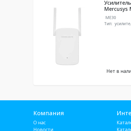
Усилитель
Mercusys 
ME30
Тип:
усилите
Нет в нал
Компания
Инте
О нас
Катал
Новости
Катал