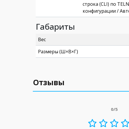
строка (CLI) по TE
конфигурации / Авт
Габариты
Вес
Размеры (Ш×В×Г)
Отзывы
0/5