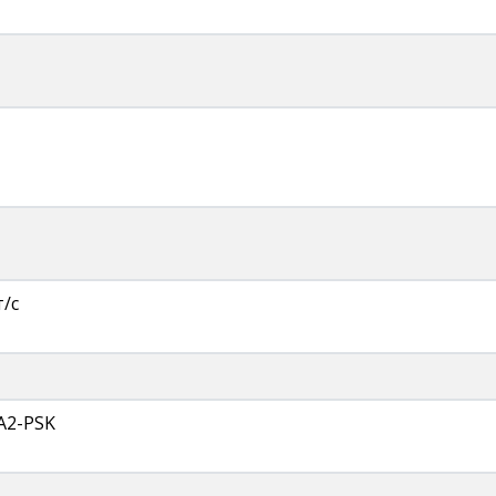
т/с
A2-PSK