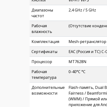
Кнопки
Wi-Fi / WPS
Диапазоны
2,4 GHz / 5 GHz
частот
Рабочая
(Отсутствие конден
влажность
Комплектация
Mesh-ретранслятор 
Сертификаты
EAC (Россия и ТС) С-
Процессор
MT7628N
Рабочая
0-40°С °C
температура
Дополнительные
Flash-память, Dual 
возможности
Fairness / Beamformi
(WMM) / Прямой или
приложение для And