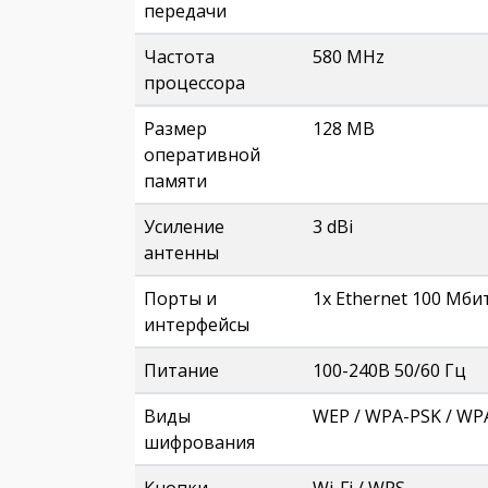
передачи
Частота
580 MHz
процессора
Размер
128 MB
оперативной
памяти
Усиление
3 dBi
антенны
Порты и
1x Ethernet 100 Мби
интерфейсы
Питание
100-240В 50/60 Гц
Виды
WEP / WPA-PSK / WP
шифрования