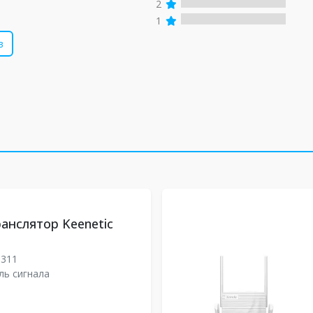
2
1
в
анслятор Keenetic
3311
ль сигнала