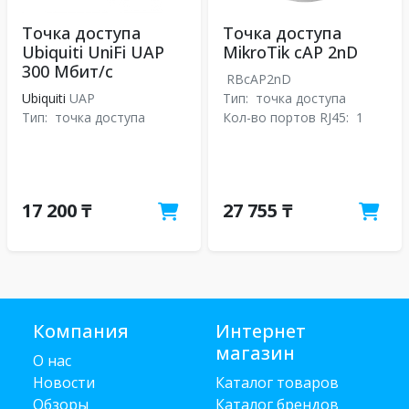
Точка доступа
Точка доступа
Ubiquiti UniFi UAP
MikroTik cAP 2nD
300 Мбит/с
RBcAP2nD
Ubiquiti
UAP
Тип:
точка доступа
Тип:
точка доступа
Кол-во портов RJ45:
1
17 200 ₸
27 755 ₸
Компания
Интернет
магазин
О нас
Новости
Каталог товаров
Обзоры
Каталог брендов