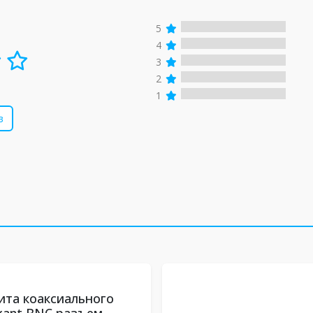
5
4
3
2
1
в
та коаксиального