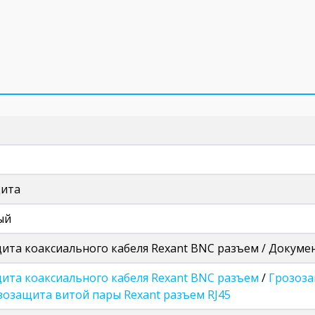
щита
ый
ита коаксиального кабеля Rexant BNC разъем / Докуме
ита коаксиального кабеля Rexant BNC разъем
/
Грозоза
зозащита витой пары Rexant разъем RJ45