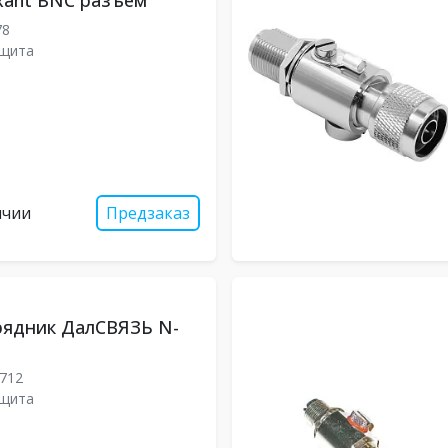
xant BNC разъем
78
ащита
ичии
Предзаказ
рядник ДалСВЯЗЬ N-
712
ащита