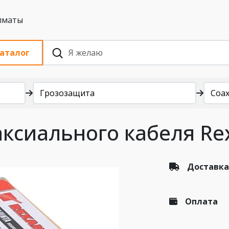
 с НДС, Алматы
аталог
Грозозащита
Coax
ксиального кабеля Re
Доставка
Оплата