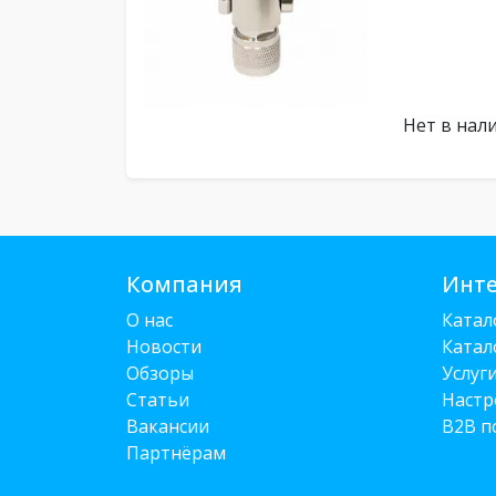
Нет в нал
Компания
Инте
О нас
Катал
Новости
Катал
Обзоры
Услуг
Статьи
Настр
Вакансии
B2B п
Партнёрам