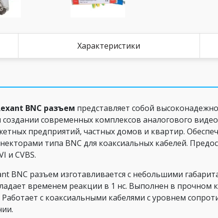
Характеристики
Rexant BNC разъем
представляет собой высоконадежно
и создании современных комплексов аналогового видео
етных предприятий, частных домов и квартир. Обеспеч
оннекторами типа BNC для коаксиальных кабелей. Пред
I и CVBS.
ant BNC разъем изготавливается с небольшими габарит
ладает временем реакции в 1 нс. Выполнен в прочном к
Работает с коаксиальными кабелями с уровнем сопроти
нии.