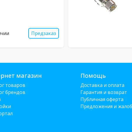
ичии
Предзаказ
рнет магазин
Помощь
ог товаров
Доставка и оплата
ог брендов
Гарантия и возврат
и
Публичная оферта
ойки
Предложения и жало
ортал