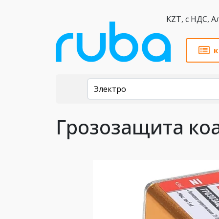
KZT,
к
Каталог
Электро
Грозозащита коа