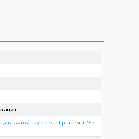
нтация
щита витой пары Rexant разъем RJ45 с