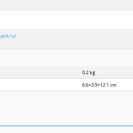
xant.ru/
0.2 kg
6.6×3.9×12.1 cm