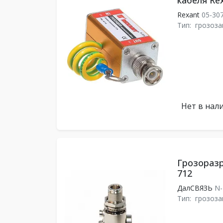
кабеля Re
Rexant
05-30
Тип:
грозоз
Нет в нал
Грозораз
712
ДалСВЯЗЬ
N-
Тип:
грозоз