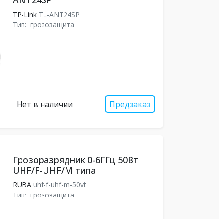
ANT24SP
TP-Link
TL-ANT24SP
Тип:
грозозащита
Нет в наличии
Предзаказ
Грозоразрядник 0-6ГГц 50Вт
UHF/F-UHF/M типа
RUBA
uhf-f-uhf-m-50vt
Тип:
грозозащита