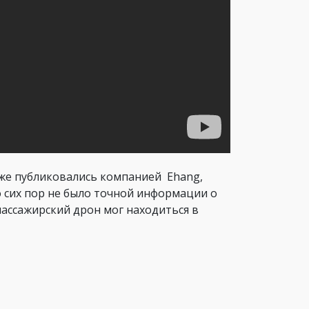
же публиковались компанией Ehang,
о сих пор не было точной информации о
пассажирский дрон мог находиться в
ть пилотирования отмечается в пределах
результат, пока что нет. Вполне
ение дрона. Не исключается также
ых целях.
ких мультикоптеров?