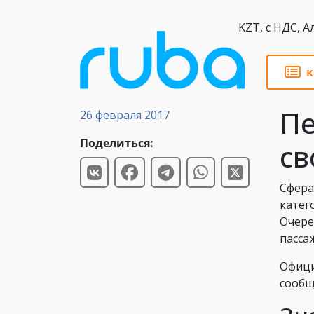
KZT,
к
Новости
Пе
26 февраля 2017
Поделиться:
св
Сфера
катег
Очере
пасса
Офиц
сообщ