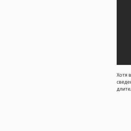
Хотя 
сведе
длите
возду
30 ми
возмо
вероя
Ес