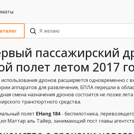
 с НДС, Алматы
аталог
рвый пассажирский д
ой полет летом 2017 г
 использования дронов расширяется одновременно с в
ории аппаратов для развлечения, БПЛА перешли в обла
дная смена назначения дронов состоится не позже лета 
жирского транспортного средства.
иальный полет
EHang 184
- беспилотника, перевозящего
ил Маттар аль Тайер, занимающий пост главы агентств