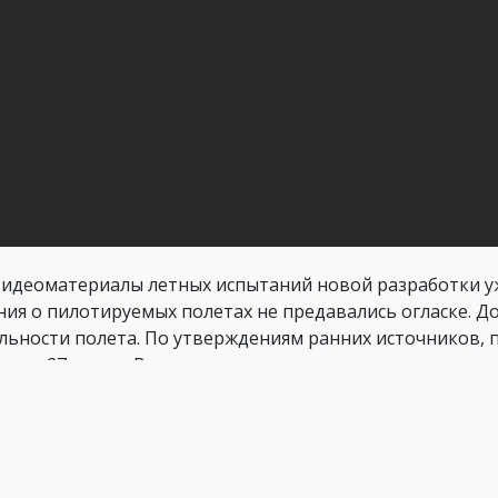
видеоматериалы летных испытаний новой разработки у
ния о пилотируемых полетах не предавались огласке. Д
льности полета. По утверждениям ранних источников, 
хе до 27 минут. В последних пресс-релизах длительнос
нут. Однозначного ответа на вопрос, как получен такой 
жно, что разработчики оптимизировали энергопотребл
тность, что последние данные преувеличены в рекламн
ть ли будущее у пассажирс