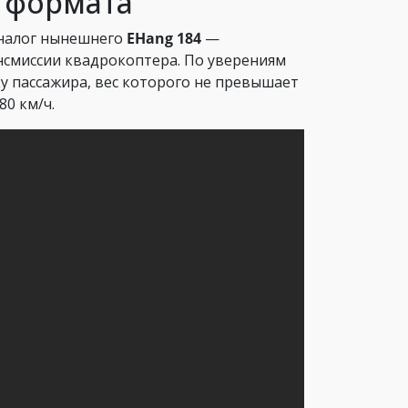
 формата
 аналог нынешнего
EHang 184
—
нсмиссии квадрокоптера. По уверениям
у пассажира, вес которого не превышает
80 км/ч.