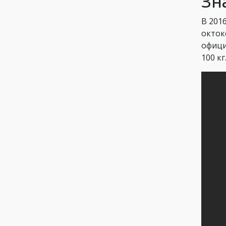
Зн
В 201
окток
офици
100 к