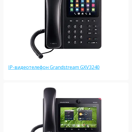
IP-видеотелефон Grandstream GXV3240