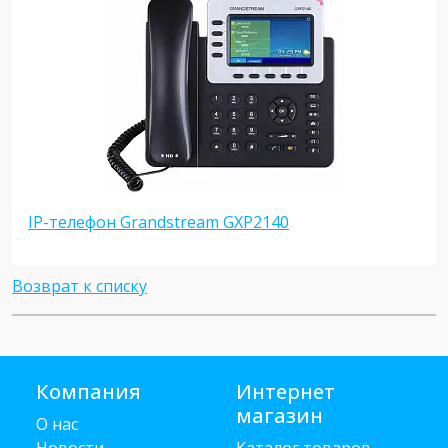
IP-телефон Grandstream GXP2140
Возврат к списку
Компания
Интернет
магазин
О нас