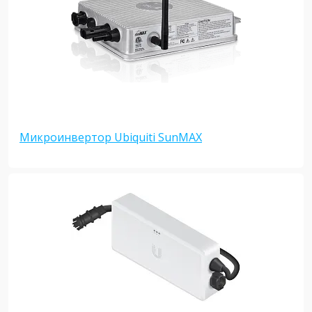
Микроинвертор Ubiquiti SunMAX