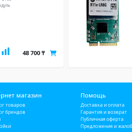
одуль
48 700 ₸
рнет магазин
Помощь
ог товаров
Доставка и оплата
ог брендов
Гарантия и возврат
и
Публичная оферта
ойки
Предложения и жало