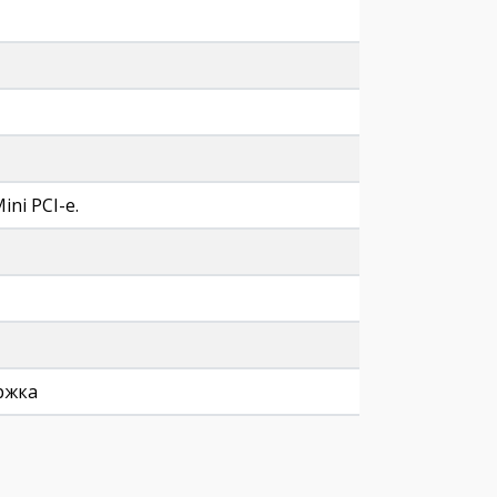
ini PCI-e.
ржка