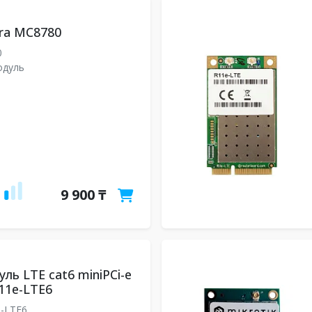
rra MC8780
0
одуль
9 900 ₸
ль LTE cat6 miniPCi-e
R11e-LTE6
-LTE6