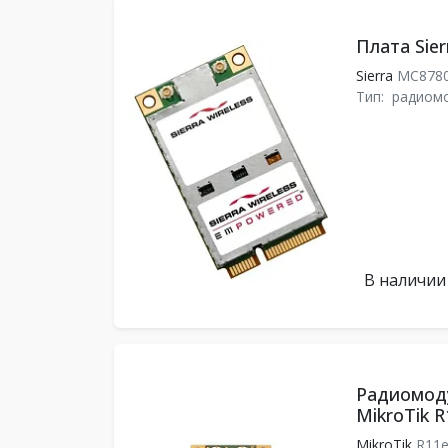
Плата Sie
Sierra
MC878
Тип:
радиом
В наличии
Радиомоду
MikroTik 
MikroTik
R11e