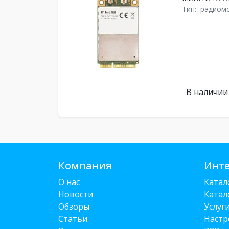
Тип:
радиом
В наличии
Компания
Инте
О нас
Катал
Новости
Катал
Обзоры
Услуг
Статьи
Настр