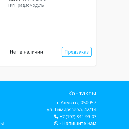
Тип:
радиомодуль
Нет в наличии
Предзаказ
Контакты
г. Алматы, 050057
ул. Тимирязева, 42/14
+7 (707) 344-99-07
бы
- Напишите нам