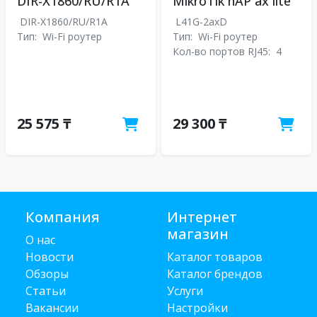
DIR-X1860/RU/R1A
MikroTik hAP ax lite
DIR-X1860/RU/R1A
L41G-2axD
Тип:
Wi-Fi роутер
Тип:
Wi-Fi роутер
Кол-во портов RJ45:
4
25 575 ₸
29 300 ₸
Компания
Интернет
магазин
О нас
Новости
Каталог товаров
Обзоры
Каталог брендов
Статьи
Услуги
Вакансии
Настройки