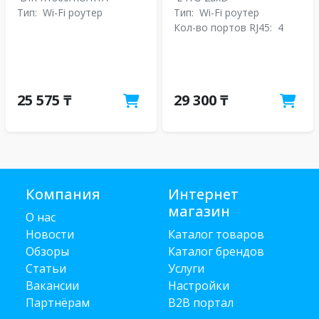
Тип:
Wi-Fi роутер
Тип:
Wi-Fi роутер
Кол-во портов RJ45:
4
25 575 ₸
29 300 ₸
Компания
Интернет
магазин
О нас
Новости
Каталог товаров
Обзоры
Каталог брендов
Статьи
Услуги
Вакансии
Настройки
Партнёрам
B2B портал