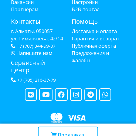
Вакансии
Настройки
Партнёрам
B2B портал
Контакты
Помощь
г. Алматы, 050057
Доставка и оплата
ул. Тимирязева, 42/14
Гарантия и возврат
Публичная оферта
+7 (707) 344-99-07
Напишите нам
Предложения и
жалобы
Сервисный
центр
+7 (705) 216-37-79
Copyright © 2013 - 2026 RUBA - разработано
webula.kz
Предзаказ