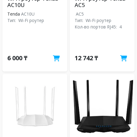
AC10U
AC5
Tenda
AC10U
AC5
Тип:
Wi-Fi роутер
Тип:
Wi-Fi роутер
Кол-во портов RJ45:
4
6 000 ₸
12 742 ₸