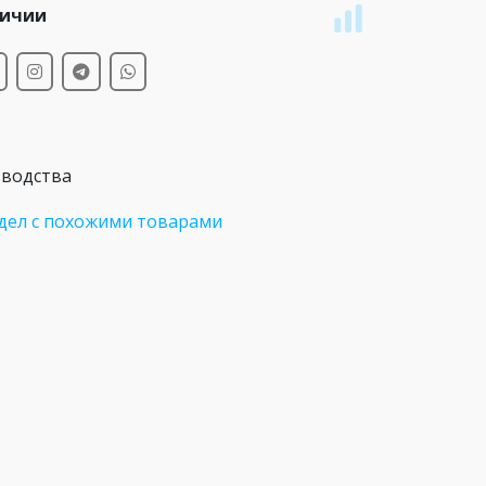
личии
зводства
дел с похожими товарами