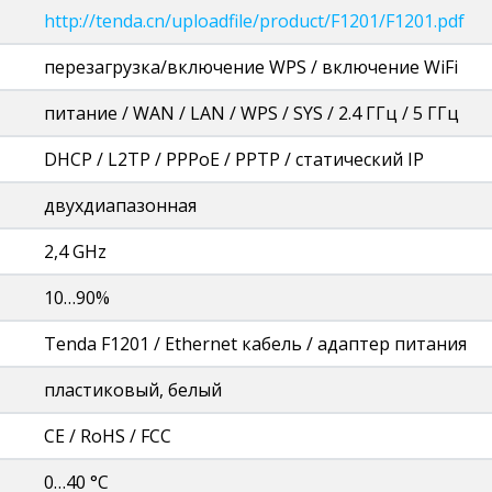
http://tenda.cn/uploadfile/product/F1201/F1201.pdf
перезагрузка/включение WPS / включение WiFi
питание / WAN / LAN / WPS / SYS / 2.4 ГГц / 5 ГГц
DHCP / L2TP / PPPoE / PPTP / статический IP
двухдиапазонная
2,4 GHz
10…90%
Tenda F1201 / Ethernet кабель / адаптер питания
пластиковый, белый
CE / RoHS / FCC
0…40 °C