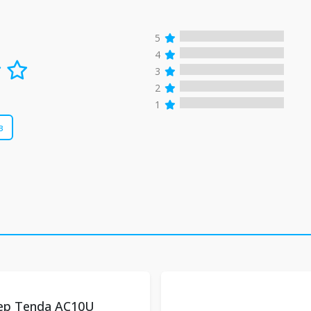
5
4
3
2
1
в
тер Tenda AC10U