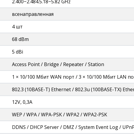
2.400~2.484.5.18~5.82 GHz
всенаправленная
4 шт
68 dBm
5 dBi
Access Point / Bridge / Repeater / Station
1 × 10/100 Мбит WAN порт / 3 × 10/100 Мбит LAN п
802.3 (10BASE-T) Ethernet / 802.3u (100BASE-TX) Ethe
12V, 0,3A
WEP / WPA / WPA-PSK / WPA2 / WPA2-PSK
DDNS / DHCP Server / DMZ / System Event Log / UPnP /