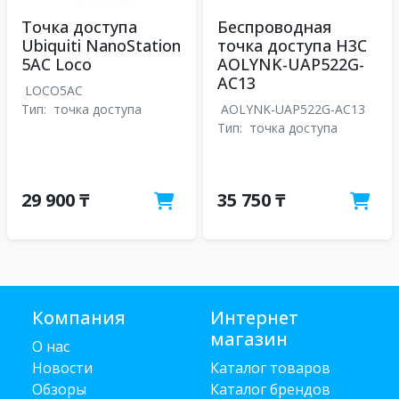
Точка доступа
Беспроводная
Ubiquiti NanoStation
точка доступа H3C
5AC Loco
AOLYNK-UAP522G-
AC13
LOCO5AC
Тип:
точка доступа
AOLYNK-UAP522G-AC13
Тип:
точка доступа
29 900 ₸
35 750 ₸
Компания
Интернет
магазин
О нас
Новости
Каталог товаров
Обзоры
Каталог брендов