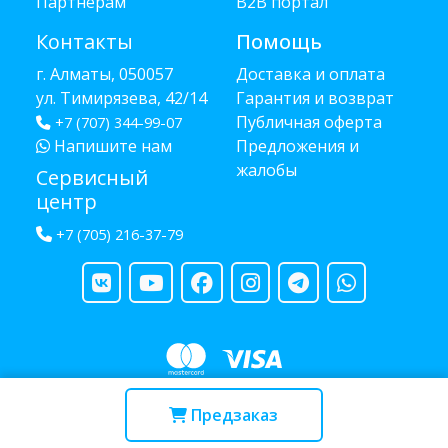
Партнёрам
B2B портал
Контакты
Помощь
г. Алматы, 050057
Доставка и оплата
ул. Тимирязева, 42/14
Гарантия и возврат
Публичная оферта
+7 (707) 344-99-07
Напишите нам
Предложения и
жалобы
Сервисный
центр
+7 (705) 216-37-79
Copyright © 2013 - 2026 RUBA - разработано
webula.kz
Предзаказ