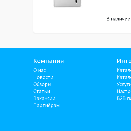
В наличии
Компания
Инте
О нас
Катал
Новости
Катал
Обзоры
Услуг
Статьи
Настр
Вакансии
B2B п
Партнёрам