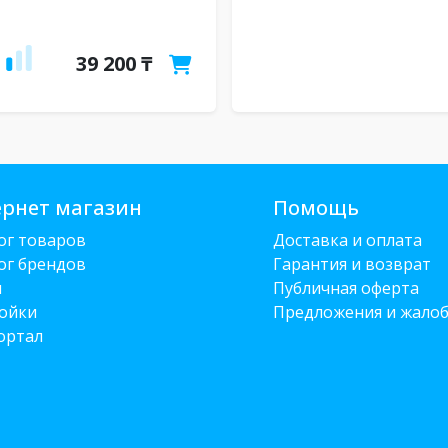
39 200 ₸
рнет магазин
Помощь
ог товаров
Доставка и оплата
ог брендов
Гарантия и возврат
и
Публичная оферта
ойки
Предложения и жало
ортал