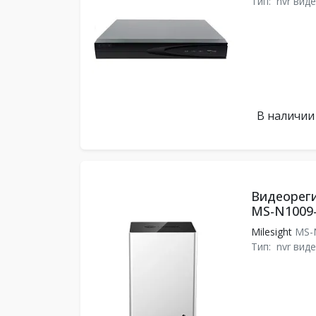
Тип:
nvr вид
В наличии
Видеореги
MS-N1009
Milesight
MS-
Тип:
nvr вид