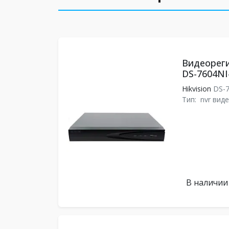
Видеореги
DS-7604NI
Hikvision
DS-7
Тип:
nvr вид
В наличии