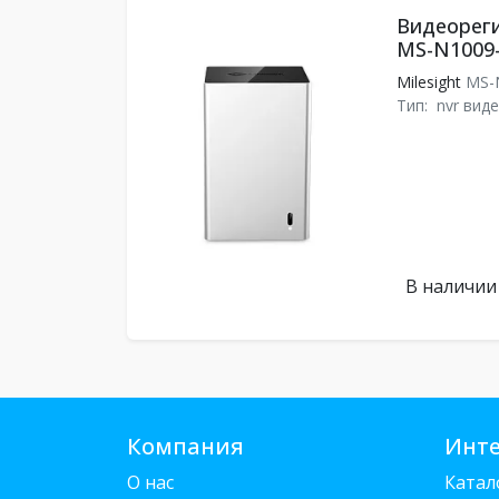
Видеореги
MS-N1009
Milesight
MS-
Тип:
nvr вид
В наличии
Компания
Инте
О нас
Катал