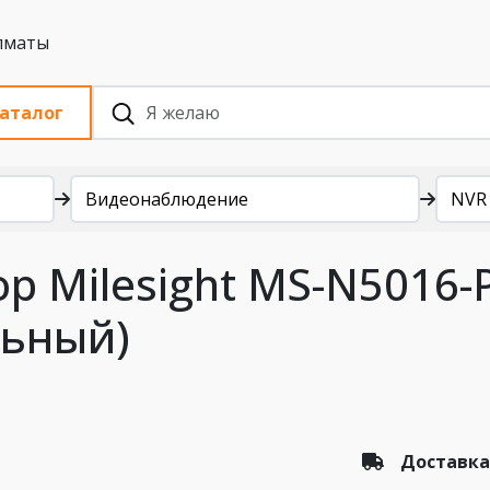
 с НДС, Алматы
аталог
Видеонаблюдение
NVR
 Milesight MS-N5016-PE
льный)
Доставка