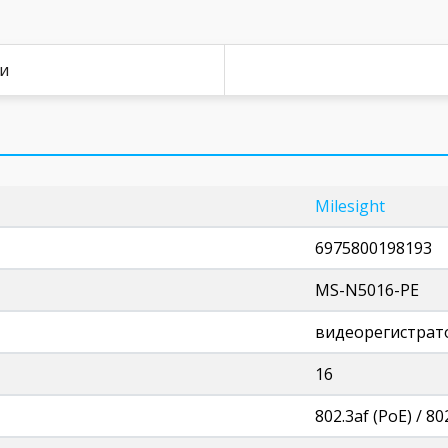
ки
Milesight
6975800198193
MS-N5016-PE
видеорегистрат
16
802.3af (PoE) / 80