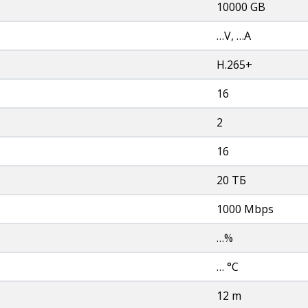
10000 GB
…V, …A
H.265+
16
2
16
20 ТБ
1000 Mbps
…%
… °C
12 m