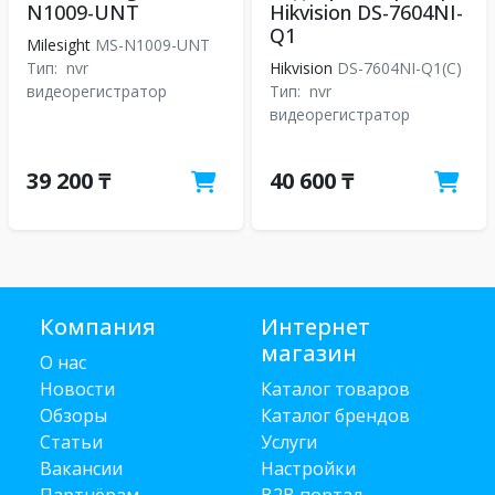
N1009-UNT
Hikvision DS-7604NI-
Q1
Milesight
MS-N1009-UNT
Тип:
nvr
Hikvision
DS-7604NI-Q1(C)
видеорегистратор
Тип:
nvr
видеорегистратор
39 200 ₸
40 600 ₸
Компания
Интернет
магазин
О нас
Новости
Каталог товаров
Обзоры
Каталог брендов
Статьи
Услуги
Вакансии
Настройки