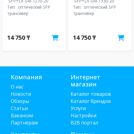
SFP+LX-SM-1270-20
SFP+LX-SM-1330-20
Тип:
оптический SFP
Тип:
оптический SFP
трансивер
трансивер
14 750 ₸
14 750 ₸
Компания
Интернет
магазин
О нас
Новости
Каталог товаров
Обзоры
Каталог брендов
Статьи
Услуги
Вакансии
Настройки
Партнёрам
B2B портал