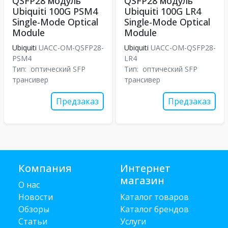
QSFP28 модуль
QSFP28 модуль
Ubiquiti 100G PSM4
Ubiquiti 100G LR4
Single-Mode Optical
Single-Mode Optical
Module
Module
Ubiquiti
UACC-OM-QSFP28-
Ubiquiti
UACC-OM-QSFP28-
PSM4
LR4
Тип:
оптический SFP
Тип:
оптический SFP
трансивер
трансивер
Предзаказ
Предзаказ
Компания
Интернет
магазин
О нас
Новости
Каталог товаров
Обзоры
Каталог брендов
Статьи
Услуги