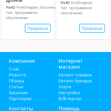
дронов
Pix4D
Pix4Dcapture
Pix4D
Pix4Dmapper_Discovery
Тип:
программное
Тип:
программное
обеспечение
обеспечение
Предзаказ
Предзаказ
Компания
Интернет
магазин
О нас
Новости
Каталог товаров
Обзоры
Каталог брендов
Статьи
Услуги
Вакансии
Настройки
Партнёрам
B2B портал
Контакты
Помощь