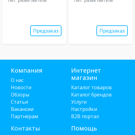
Тип:
разветвитель
Тип:
разветвитель
Предзаказ
Предзаказ
Компания
Интернет
магазин
О нас
Новости
Каталог товаров
Обзоры
Каталог брендов
Статьи
Услуги
Вакансии
Настройки
Партнёрам
B2B портал
Контакты
Помощь