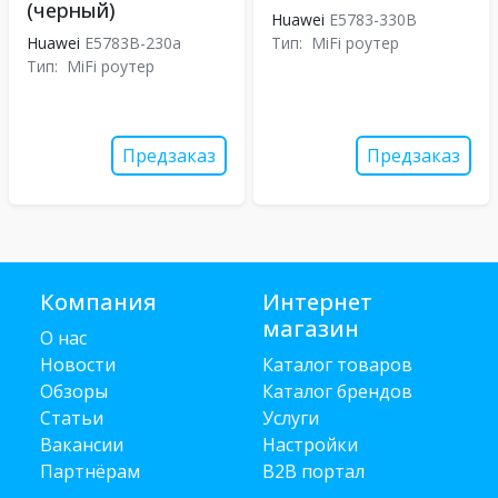
(черный)
Huawei
E5783-330B
Huawei
E5783B-230a
Тип:
MiFi роутер
Тип:
MiFi роутер
Предзаказ
Предзаказ
Компания
Интернет
магазин
О нас
Новости
Каталог товаров
Обзоры
Каталог брендов
Статьи
Услуги
Вакансии
Настройки
Партнёрам
B2B портал