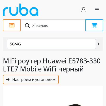
Каталог
5G/4G
MiFi роутер Huawei E5783-330
LTE7 Mobile WiFi черный
Настроим и установим