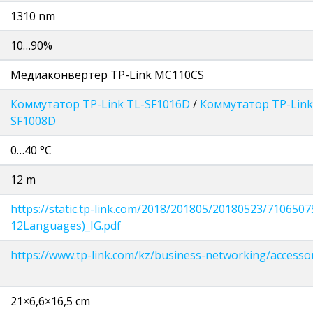
1310 nm
10…90%
Медиаконвертер TP-Link MC110CS
Коммутатор TP-Link TL-SF1016D
/
Коммутатор TP-Link
SF1008D
0…40 °C
12 m
https://static.tp-link.com/2018/201805/20180523/710650
12Languages)_IG.pdf
https://www.tp-link.com/kz/business-networking/accesso
21×6,6×16,5 cm