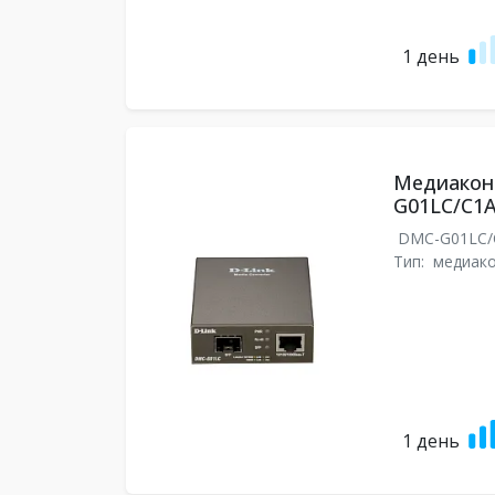
1 день
Медиаконв
G01LC/C1
DMC-G01LC
Тип:
медиак
1 день