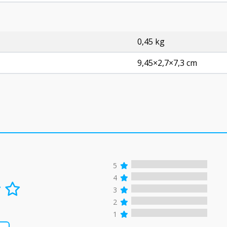
0,45 kg
9,45×2,7×7,3 cm
5
4
3
2
1