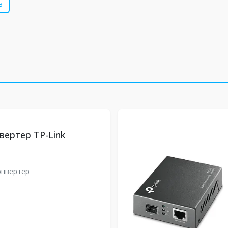
в
ертер TP-Link
онвертер