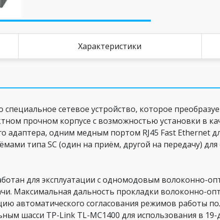
Характеристики
то специальное сетевое устройство, которое преобразу
ктном прочном корпусе с возможностью установки в ка
о адаптера, одним медным портом RJ45 Fast Ethernet д
мами типа SC (один на приём, другой на передачу) для
ботан для эксплуатации с одномодовым волоконно-опт
чи. Максимальная дальность прокладки волоконно-опти
ию автоматического согласования режимов работы пол
ьным шасси TP-Link TL-MC1400 для использования в 1