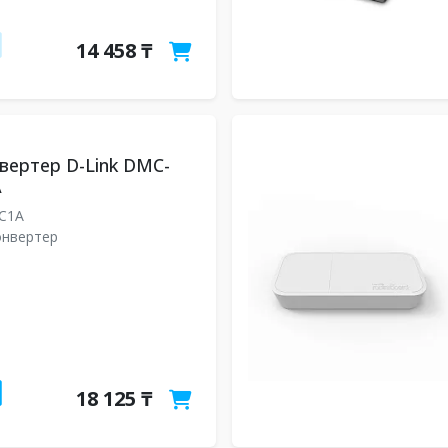
14 458 ₸
ертер D-Link DMC-
A
/C1A
онвертер
18 125 ₸