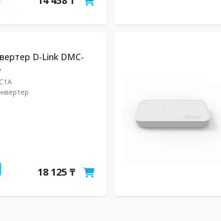
14 458 ₸
ертер D-Link DMC-
A
/C1A
онвертер
18 125 ₸