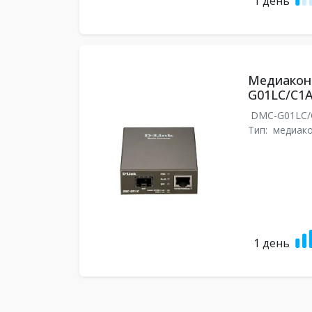
1 день
Медиаконв
G01LC/C1
DMC-G01LC
Тип:
медиак
1 день