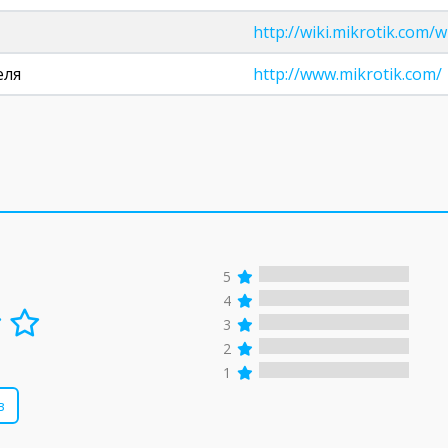
http://wiki.mikrotik.com/
еля
http://www.mikrotik.com/
5
4
3
2
1
в