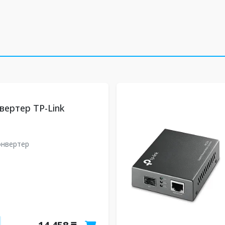
ертер TP-Link
онвертер