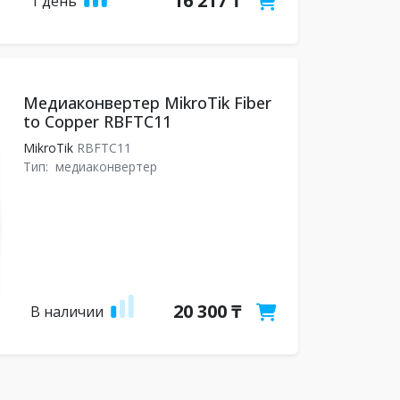
16 217 ₸
1 день
Медиаконвертер MikroTik Fiber
to Copper RBFTC11
MikroTik
RBFTC11
Тип:
медиаконвертер
20 300 ₸
В наличии