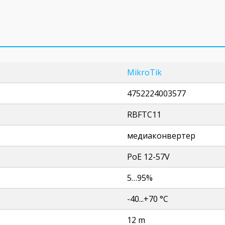
MikroTik
4752224003577
RBFTC11
медиаконвертер
PoE 12-57V
5…95%
-40...+70 °C
12 m