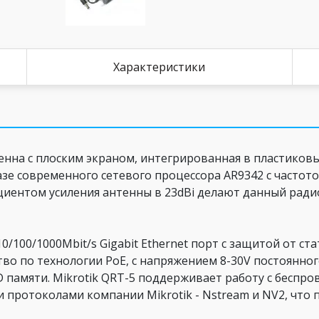
Характеристики
нтенна с плоским экраном, интегрированная в пластиков
зе современного сетевого процессора AR9342 с частот
иентом усиления антенны в 23dBi делают данный ради
10/100/1000Mbit/s Gigabit Ethernet порт с защитой от ст
тво по технологии PoE, с напряжением 8-30V постоянног
памяти. Mikrotik QRT-5 поддерживает работу с беспр
ми протоколами компании Mikrotik - Nstream и NV2, что