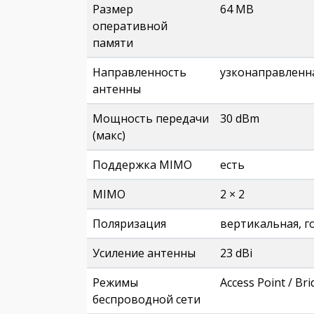
Размер
64 MB
оперативной
памяти
Направленность
узконаправленн
антенны
Мощность передачи
30 dBm
(макс)
Поддержка MIMO
есть
MIMO
2 × 2
Поляризация
вертикальная, г
Усиление антенны
23 dBi
Режимы
Access Point / Bri
беспроводной сети