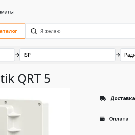
 с НДС, Алматы
аталог
ISP
Рад
tik QRT 5
Доставка
Оплата