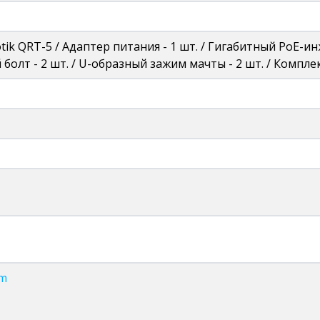
ik QRT-5 / Адаптер питания - 1 шт. / Гигабитный PoE-инж
 болт - 2 шт. / U-образный зажим мачты - 2 шт. / Компле
om