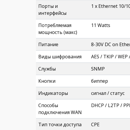
Порты и
1 х Ethernet 10/1
интерфейсы
Потребляемая
11 Watts
мощность (макс)
Питание
8-30V DC on Ethe
Виды шифрования
AES / TKIP / WEP
Службы
SNMP
Кнопки
биппер
Индикаторы
сигнал / статус
Способы
DHCP / L2TP / PP
подключения WAN
Тип точки доступа
CPE