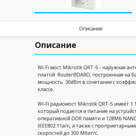
Описание
Описание
Wi-Fi мост Mikrotik QRT-5 - наружная а
платой RouterBOARD, построенная на ба
мощность 30dBm в сочетании с коэффиц
классе.
Wi-Fi радиомост Mikrotik QRT-5 имеет 1 
который подается и питание на устройс
оперативной DDR памяти и 128Mb NAND 
IEEE802.11a/n, а также с проприетарны
скоростей до 300 Мбит/с.