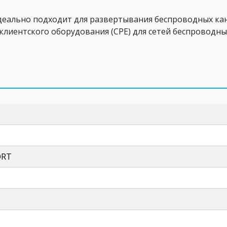
деально подходит для развертывания беспроводных кана
е клиентского оборудования (CPE) для сетей беспроводны
QRT