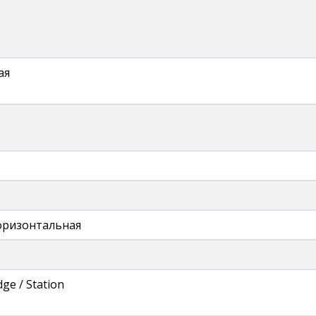
ая
оризонтальная
dge / Station