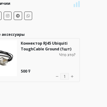
личии
 аксессуары
Коннектор RJ45 Ubiquiti
ToughCable Ground (1шт)
Что это?
500 ₸