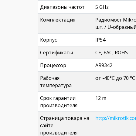
Диапазоны частот
5 GHz
Комплектация
Радиомост Mikrot
шт. / U-образный
Корпус
IP54
Сертификаты
CE, EAC, ROHS
Процессор
AR9342
Рабочая
от -40°С до 70 °C
температура
Срок гарантии
12 m
производителя
Страница товара на
http://mikrotik.c
сайте
производителя