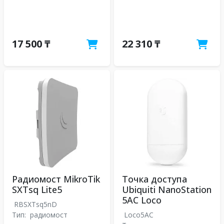
17 500 ₸
22 310 ₸
Радиомост MikroTik
Точка доступа
SXTsq Lite5
Ubiquiti NanoStation
5AC Loco
RBSXTsq5nD
Тип:
радиомост
Loco5AC